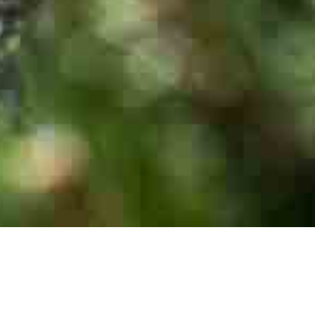
WILMES
NIEMALS WAREN GÄRTEN UND
Garten- und Landschaftsbau
FREIRÄUME SO WICHTIG